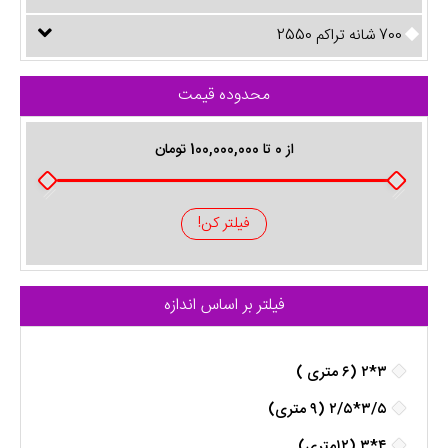
700 شانه تراکم 2550
محدوده قیمت
از
0
تا
100,000,000
تومان
فیلتر کن!
فیلتر بر اساس اندازه
۳*۲ (۶ متری )
۳/۵*۲/۵ (۹ متری)
۴*۳ (۱۲متری)