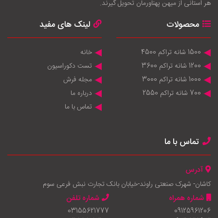
هر استانی از ميهن پهناورمان تحويل گيرند.
محصولات
لینک های مفید
1500 شانه تراکم 4500
خانه
1200 شانه تراکم 3600
تست دکوراسیون
1000 شانه تراکم 3000
مجله فرش
700 شانه تراکم 2550
درباره ما
تماس با ما
تماس با ما
آدرس
کاشان- شهرک صنعتی راوند-خیابان بانک تجارت نبش فرعی سوم
شماره همراه
شماره تلفن
03155621777
09125961206