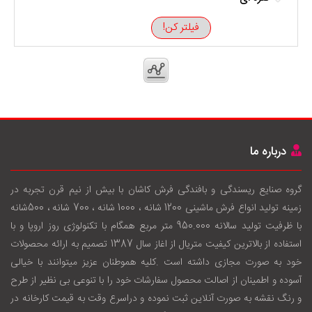
فیلتر کن!
درباره ما
گروه صنایع ریسندگی و بافندگی فرش کاشان با بيش از نيم قرن تجربه در
زمينه توليد انواع فرش ماشینی 1200 شانه ، 1000 شانه ، 700 شانه ، 500شانه
با ظرفيت توليد سالانه 950.000 متر مربع همگام با تکنولوژی روز اروپا و با
استفاده از بالاترين کيفيت متريال از اغاز سال 1387 تصميم به ارائه محصولات
خود به صورت مجازی داشته است .کليه هموطنان عزيز ميتوانند با خيالی
آسوده و اطمينان از اصالت محصول سفارشات خود را با تنوعی بی نظير از طرح
و رنگ نقشه به صورت آنلاين ثبت نموده و دراسرع وقت به قيمت کارخانه در