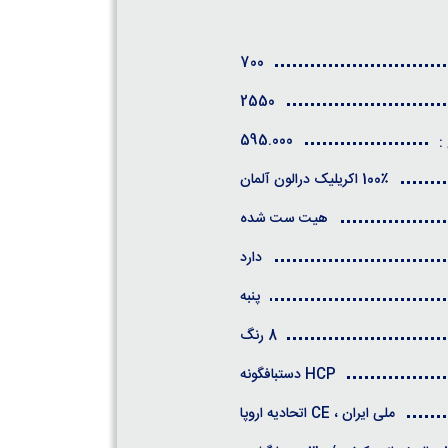
700
2550
595.000
:
100٪ اکریلیک درالون آلمان
هیت ست شده
دارد
پنبه
8 رنگ
HCP دستبافگونه
ملی ایران ، CE اتحادیه اروپا