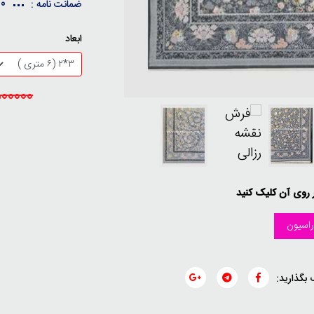
10 سال ضمانت کیفی / 30 
ضمانت نامه :
ابعاد
23500000
ر روی آن کلیک کنید
اسیون
 بگذارید: