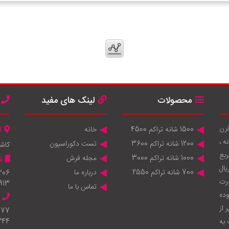
محصولات
لینک های مفید
قرن
1500 شانه تراکم 4500
خانه
آ
 ماشینی 1200 شانه ، 1000 شانه ،
1200 شانه تراکم 3600
تست دکوراسیون
کاش
انه 950.000 متر مربع
1000 شانه تراکم 3000
مجله فرش
ش
يال
700 شانه تراکم 2550
درباره ما
206
ورت
913
تماس با ما
وده
 از
777
به
344