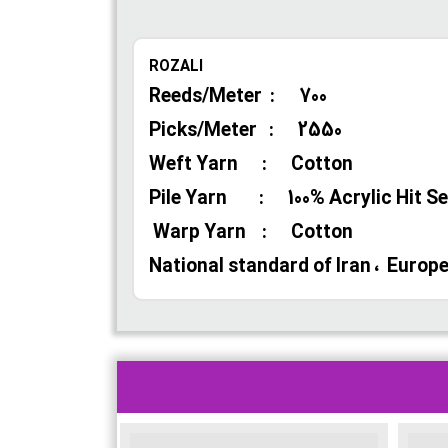
ROZALI
Reeds/Meter : 700
Picks/Meter : 2550
Weft Yarn : Cotton
Pile Yarn : 100% Acrylic Hit Se
Warp Yarn : Cotton
National standard of Iran ، Europe C