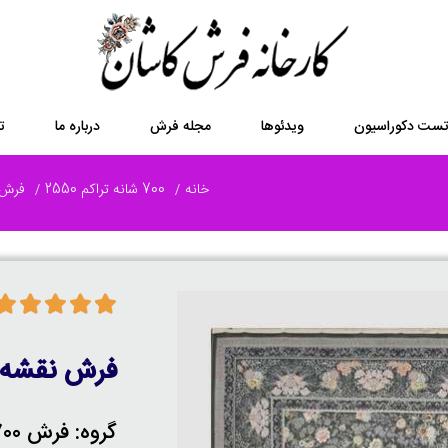
ست دکوراسیون
ویدئوها
مجله فرش
درباره ما
ت
خانه
700 شانه تراکم 2550
فرش 700 شانه 8 
وی تصویر کلیک کنید
فرش نقشه ر
گروه: فرش 700 شانه 8 رنگ