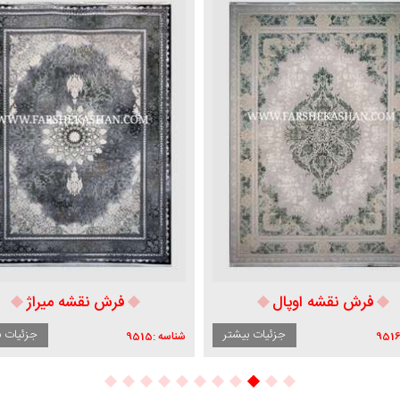
فرش نقشه میراژ
فرش مدل
ر
جزئیات بیشتر
شناسه :
9515
شناسه :
9505