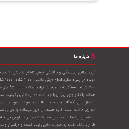
درباره ما
گروه صنایع ریسندگی و بافندگی فرش کاشان با بيش از نيم 
تجربه در زمينه توليد انواع فرش
700 شانه ، 500شانه با ظرفيت توليد سال
همگام با تکنولوژی روز اروپا و با استفاده از بالاترين کيفيت متر
از اغاز سال 1387 تصميم به ارائه محصولات خود به ص
مجازی داشته است .کليه هموطنان عزيز ميتوانند با خيالی آس
و اطمينان از اصالت محصول سفارشات خود را با تنوعی بی نظير
طرح و رنگ نقشه به صورت آنلاين ثبت نموده و دراسرع وقت 