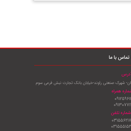
تماس با ما
درس
ان- شهرک صنعتی راوند-خیابان بانک تجارت نبش فرعی سوم
ماره همراه
09125961
09130771
شماره تلفن
03155621
03155515