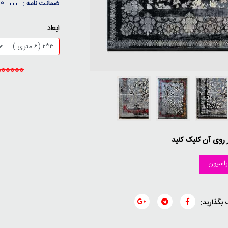
10 سال ضمانت کیفی / 30 
ضمانت نامه :
ابعاد
23500000
ر روی آن کلیک کنید
اسیون
 بگذارید: