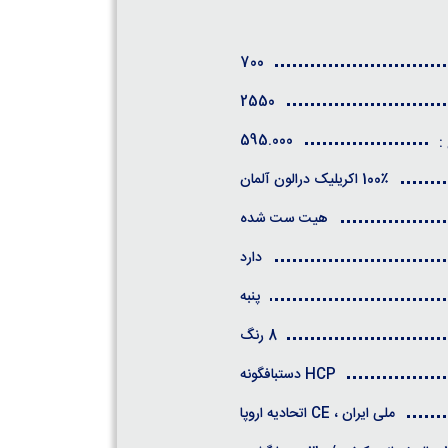
700
2550
595.000
:
100٪ اکریلیک درالون آلمان
هیت ست شده
دارد
پنبه
8 رنگ
HCP دستبافگونه
ملی ایران ، CE اتحادیه اروپا