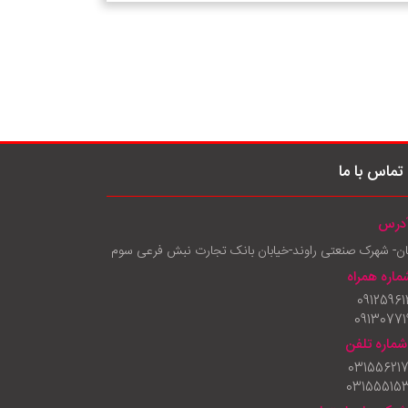
تماس با ما
درس
ان- شهرک صنعتی راوند-خیابان بانک تجارت نبش فرعی سوم
ماره همراه
09125961
09130771
شماره تلفن
03155621
03155515