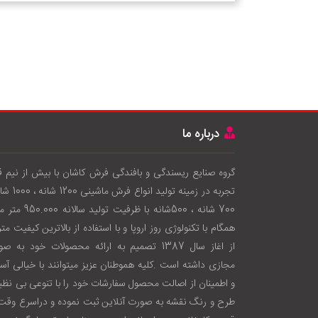
درباره ما
گروه صنایع ریسندگی و بافندگی فرش کاشان با بيش از نيم 
تجربه در زمينه توليد انواع فرش
700 شانه ، 500شانه با ظرفيت توليد سال
همگام با تکنولوژی روز اروپا و با استفاده از بالاترين کيفيت متر
از اغاز سال 1387 تصميم به ارائه محصولات خود به ص
مجازی داشته است .کليه هموطنان عزيز ميتوانند با خيالی آس
و اطمينان از اصالت محصول سفارشات خود را با تنوعی بی نظير
طرح و رنگ نقشه به صورت آنلاين ثبت نموده و دراسرع وقت 