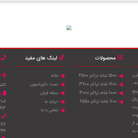
محصولات
لینک های مفید
قرن
1500 شانه تراکم 4500
خانه
آ
 ماشینی 1200 شانه ، 1000 شانه ،
1200 شانه تراکم 3600
تست دکوراسیون
کاش
انه 950.000 متر مربع
1000 شانه تراکم 3000
مجله فرش
ش
يال
700 شانه تراکم 2550
درباره ما
206
ورت
913
تماس با ما
وده
 از
777
به
344