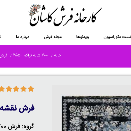
ست دکوراسیون
ویدئوها
مجله فرش
درباره ما
ت
خانه
700 شانه تراکم 2550
فرش 700 شانه 8 
فرش نقشه 
گروه: فرش 700 شانه 8 رنگ