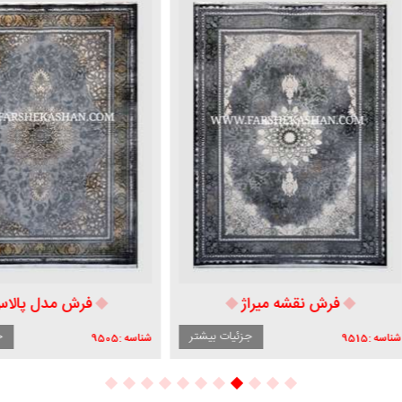
فرش نقشه میراژ
فرش مدل پالاس
جزئیات بیشتر
جزئیات ب
951
شناسه :
9505