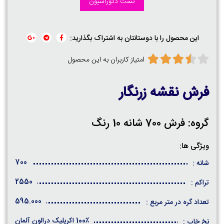
تست دکوراسیون
این محصول را با دوستانتان به اشتراک بگذارید:
امتیاز کاربران به این محصول
فرش نقشه زرنگار
گروه: فرش 700 شانه 10 رنگ
ویژگی ها:
700
شانه :
2550
تراکم :
595.000
تعداد گره در متر مربع :
100٪ اکریلیک درالون آلمان
نخ خاب :