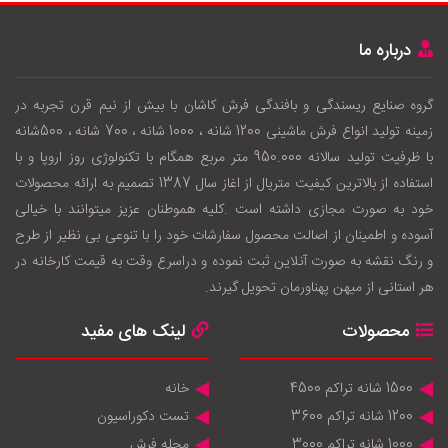
درباره ما
گروه صنایع ریسندگی و بافندگی فرش کاشان با بيش از نيم قرن تجربه در
زمينه توليد انواع فرش ماشینی 1200 شانه ، 1000 شانه ، 700 شانه ، 500شانه
با ظرفيت توليد سالانه 950.000 متر مربع همگام با تکنولوژی روز اروپا و با
استفاده از بالاترين کيفيت متريال از اغاز سال 1387 تصميم به ارائه محصولات
خود به صورت مجازی داشته است .کليه هموطنان عزيز ميتوانند با خيالی
آسوده و اطمينان از اصالت محصول سفارشات خود را با تنوعی بی نظير از طرح
و رنگ نقشه به صورت آنلاين ثبت نموده و دراسرع وقت به قيمت کارخانه در
هر استانی از ميهن پهناورمان تحويل گيرند.
محصولات
لینک های مفید
1500 شانه تراکم 4500
خانه
1200 شانه تراکم 3600
تست دکوراسیون
1000 شانه تراکم 3000
مجله فرش