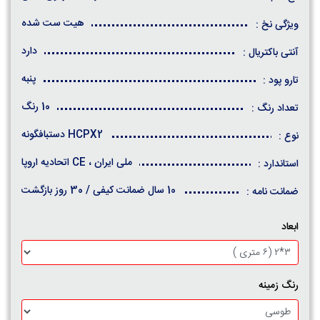
هیت ست شده
ویژگی نخ :
دارد
آنتی باکتریال :
پنبه
تارو پود :
10 رنگ
تعداد رنگ :
HCPX2 دستبافگونه
نوع :
ملی ایران ، CE اتحادیه اروپا
استاندارد :
10 سال ضمانت کیفی / 30 روز بازگشت
ضمانت نامه :
ابعاد
رنگ زمینه