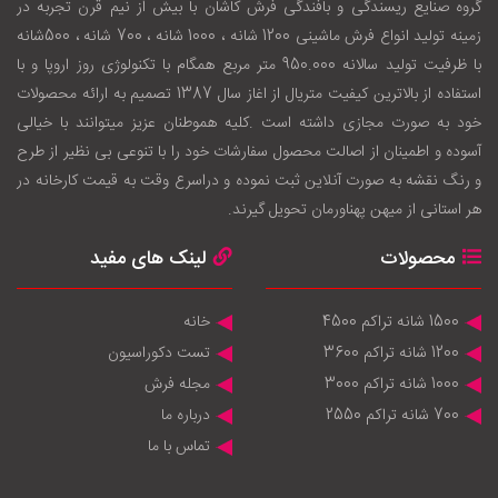
گروه صنایع ریسندگی و بافندگی فرش کاشان با بيش از نيم قرن تجربه در
زمينه توليد انواع فرش ماشینی 1200 شانه ، 1000 شانه ، 700 شانه ، 500شانه
با ظرفيت توليد سالانه 950.000 متر مربع همگام با تکنولوژی روز اروپا و با
استفاده از بالاترين کيفيت متريال از اغاز سال 1387 تصميم به ارائه محصولات
خود به صورت مجازی داشته است .کليه هموطنان عزيز ميتوانند با خيالی
آسوده و اطمينان از اصالت محصول سفارشات خود را با تنوعی بی نظير از طرح
و رنگ نقشه به صورت آنلاين ثبت نموده و دراسرع وقت به قيمت کارخانه در
هر استانی از ميهن پهناورمان تحويل گيرند.
محصولات
لینک های مفید
1500 شانه تراکم 4500
خانه
1200 شانه تراکم 3600
تست دکوراسیون
1000 شانه تراکم 3000
مجله فرش
700 شانه تراکم 2550
درباره ما
تماس با ما