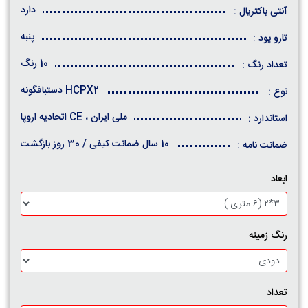
دارد
آنتی باکتریال :
پنبه
تارو پود :
10 رنگ
تعداد رنگ :
HCPX2 دستبافگونه
نوع :
ملی ایران ، CE اتحادیه اروپا
استاندارد :
10 سال ضمانت کیفی / 30 روز بازگشت
ضمانت نامه :
ابعاد
رنگ زمینه
تعداد