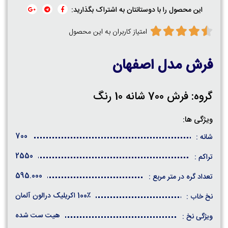
این محصول را با دوستانتان به اشتراک بگذارید:
امتیاز کاربران به این محصول
فرش مدل اصفهان
گروه: فرش 700 شانه 10 رنگ
ویژگی ها:
700
شانه :
2550
تراکم :
595.000
تعداد گره در متر مربع :
100٪ اکریلیک درالون آلمان
نخ خاب :
هیت ست شده
ویژگی نخ :