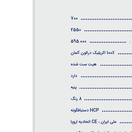
700
2550
595.000
:
100٪ اکریلیک درالون آلمان
هیت ست شده
دارد
پنبه
8 رنگ
HCP دستبافگونه
ملی ایران ، CE اتحادیه اروپا