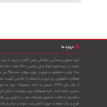
درباره ما
گروه صنایع ریسندگی و بافندگی فرش کاشان با بيش از نيم 
تجربه در زمينه توليد انواع فرش
700 شانه ، 500شانه با ظرفيت توليد سال
همگام با تکنولوژی روز اروپا و با استفاده از بالاترين کيفيت متر
از اغاز سال 1387 تصميم به ارائه محصولات خود به ص
مجازی داشته است .کليه هموطنان عزيز ميتوانند با خيالی آس
و اطمينان از اصالت محصول سفارشات خود را با تنوعی بی نظير
طرح و رنگ نقشه به صورت آنلاين ثبت نموده و دراسرع وقت 