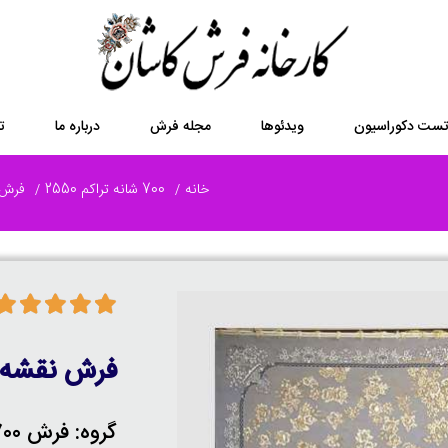
ست دکوراسیون
ویدئوها
مجله فرش
درباره ما
ت
خانه
700 شانه تراکم 2550
فرش 700 شانه 8 
فرش نقشه 
گروه: فرش 700 شانه 8 رنگ