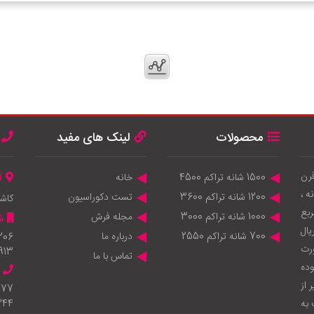
محصولات
لینک های مفید
قرن
1500 شانه تراکم 4500
خانه
آ
 ماشینی 1200 شانه ، 1000 شانه ،
1200 شانه تراکم 3600
تست دکوراسیون
کاش
انه 950.000 متر مربع
1000 شانه تراکم 3000
مجله فرش
ش
يال
700 شانه تراکم 2550
درباره ما
206
ورت
913
تماس با ما
وده
 از
777
به
344