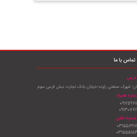
تماس با ما
درس
ان- شهرک صنعتی راوند-خیابان بانک تجارت نبش فرعی سوم
ماره همراه
09125961
09130771
شماره تلفن
03155621
03155515