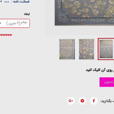
10 سال ضمانت کیفی / 30 
ضمانت نامه :
ابعاد
23500000
ر روی آن کلیک کنید
اسیون
 بگذارید: