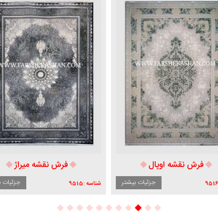
فرش نقشه اوپال
فرش نقشه میراژ
جزئیات بیشتر
جزئیات ب
951
شناسه :
9515